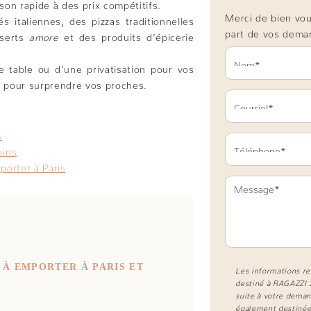
ison rapide à des prix compétitifs.
Merci de bien voul
 italiennes, des pizzas traditionnelles
part de vos dema
sserts
amore
et des produits d'épicerie
e table ou d'une privatisation pour vos
 pour surprendre vos proches.
s
oins
porter à Paris
 À EMPORTER À PARIS ET
Les informations re
destiné à
RAGAZZI 
suite à votre deman
également destinées