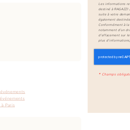
Les informations re
destiné à
RAGAZZI 
suite à votre deman
également destinées
Conformément à la 
notamment d'un droi
d'effacement sur le
plus d’informations
*
Champs obligat
s événements
s événements
 à Paris